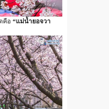
ุดคือ
“แม่น้ำยอจวา