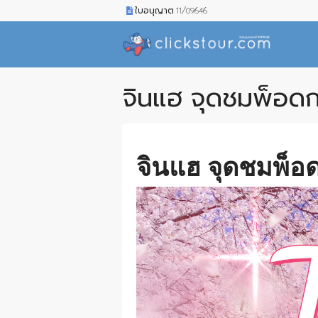
ใบอนุญาต 11/09646
จินแฮ จุดชมพ็อดกด
จินแฮ จุดชมพ็อด