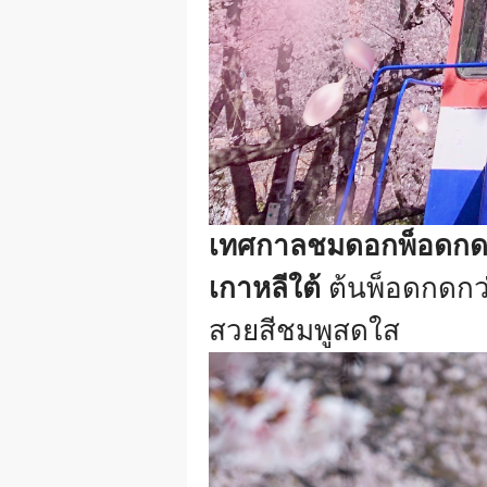
เทศกาลชมดอกพ็อดกดจ
เกาหลีใต้
ต้นพ็อดกดกว่
สวยสีชมพูสดใส