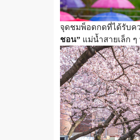
จุดชมพ็อดกดที่ได้รับค
ชอน”
แม่น้ำสายเล็ก ๆ 