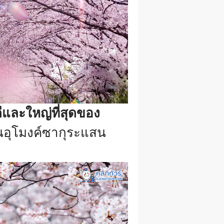
่ดีและใหญ่ที่สุดของ
็นอุโมงค์ซากุระแสน