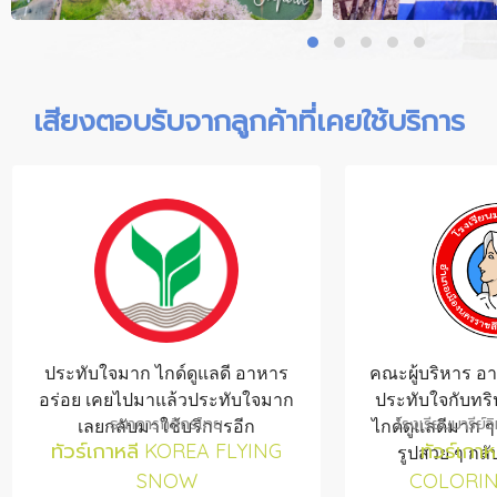
เสียงตอบรับจากลูกค้าที่เคยใช้บริการ
ประทับใจมาก ไกด์ดูแลดี อาหาร
คณะผู้บริหาร อา
อร่อย เคยไปมาแล้วประทับใจมาก
ประทับใจกับทริป
ธนาคารกสิกรไทย
โรงเรียนมารีย์
เลยกลับมาใช้บริการอีก
ไกด์ดูแลดีมาก ๆ 
ทัวร์เกาหลี KOREA FLYING
ทัวร์เกา
รูปสวย ๆ กลั
SNOW
COLORIN