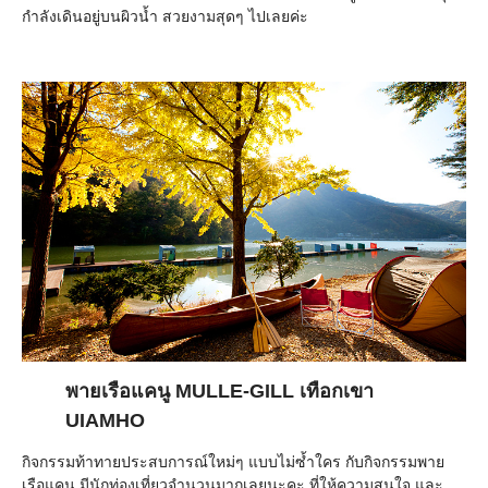
กำลังเดินอยู่บนผิวน้ำ สวยงามสุดๆ ไปเลยค่ะ
พายเรือแคนู MULLE-GILL เทือกเขา
UIAMHO
กิจกรรมท้าทายประสบการณ์ใหม่ๆ แบบไม่ซ้ำใคร กับกิจกรรมพาย
เรือแคนู มีนักท่องเที่ยวจำนวนมากเลยนะคะ ที่ให้ความสนใจ และ