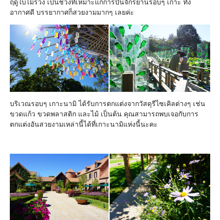
ฤดูใบไม้ร่วง เป็นช่วงที่เหมาะแก่การปั่นจักรยานรอบๆ เกาะ ทั้ง
อากาศดี บรรยากาศก็สวยงามมากๆ เลยค่ะ
บริเวณรอบๆ เกาะนามิ ได้รับการตกแต่งจากวัสดุรีไซเคิลต่างๆ เช่น
ขวดแก้ว ขวดพลาสติก และไม้ เป็นต้น คุณสามารถพบเจอกับการ
ตกแต่งอันสวยงามเหล่านี้ได้ที่เกาะนามิแห่งนี้นะคะ