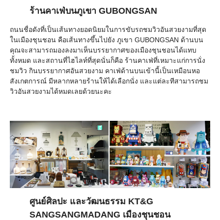
ร้านคาเฟ่บนภูเขา GUBONGSAN
ถนนชื่อดังที่เป็นเส้นทางยอดนิยมในการขับรถชมวิวอันสวยงามที่สุด
ในเมืองชุนชอน คือเส้นทางขึ้นไปยัง ภูเขา GUBONGSAN ด้านบน
คุณจะสามารถมองลงมาเห็นบรรยากาศของเมืองชุนชอนได้แทบ
ทั้งหมด และสถานที่ไฮไลท์ที่สุดนั่นก็คือ ร้านคาเฟ่ที่เหมาะแก่การนั่ง
ชมวิว กินบรรยากาศอันสวยงาม คาเฟ่ด้านบนเข้านี้เป็นเหมือนหอ
สังเกตการณ์ มีหลากหลายร้านให้ได้เลือกนั่ง และแต่ละทีสามารถชม
วิวอันสวยงามได้หมดเลยด้วยนะคะ
ศูนย์ศิลปะ และวัฒนธรรม KT&G
SANGSANGMADANG เมืองชุนชอน