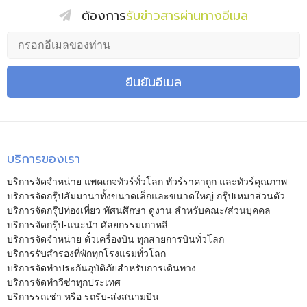
ต้องการ
รับข่าวสารผ่านทางอีเมล
ยืนยันอีเมล
บริการของเรา
บริการจัดจำหน่าย แพคเกจทัวร์ทั่วโลก ทัวร์ราคาถูก และทัวร์คุณภาพ
บริการจัดกรุ๊ปสัมมานาทั้งขนาดเล็กและขนาดใหญ่ กรุ๊ปเหมาส่วนตัว
บริการจัดกรุ๊ปท่องเที่ยว ทัศนศึกษา ดูงาน สำหรับคณะ/ส่วนบุคคล
บริการจัดกรุ๊ป-แนะนำ ศัลยกรรมเกาหลี
บริการจัดจำหน่าย ตั๋วเครื่องบิน ทุกสายการบินทั่วโลก
บริการรับสำรองที่พักทุกโรงแรมทั่วโลก
บริการจัดทำประกันอุบัติภัยสำหรับการเดินทาง
บริการจัดทำวีซ่าทุกประเทศ
บริการรถเช่า หรือ รถรับ-ส่งสนามบิน