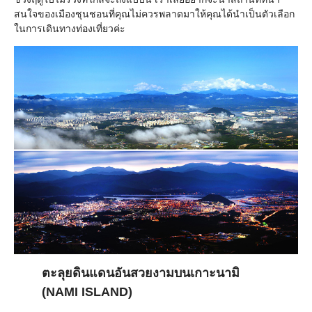
สนใจของเมืองชุนชอนที่คุณไม่ควรพลาดมาให้คุณได้นำเป็นตัวเลือก
ในการเดินทางท่องเที่ยวค่ะ
ตะลุยดินแดนอันสวยงามบนเกาะนามิ
(NAMI ISLAND)