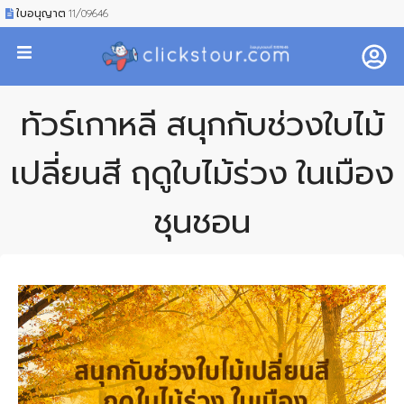
ใบอนุญาต 11/09646
ทัวร์เกาหลี สนุกกับช่วงใบไม้
เปลี่ยนสี ฤดูใบไม้ร่วง ในเมือง
ชุนชอน