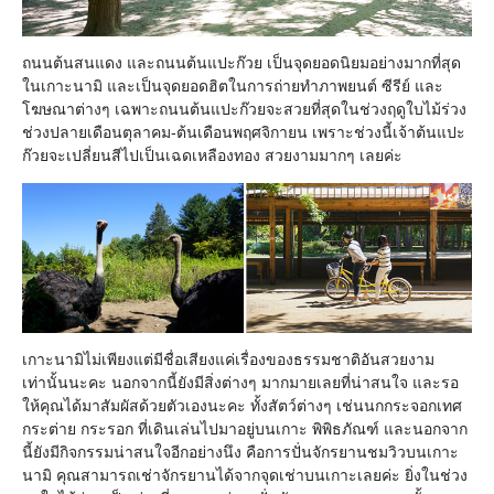
ถนนต้นสนแดง และถนนต้นแปะก๊วย เป็นจุดยอดนิยมอย่างมากที่สุด
ในเกาะนามิ และเป็นจุดยอดฮิตในการถ่ายทำภาพยนต์ ซีรีย์ และ
โฆษณาต่างๆ เฉพาะถนนต้นแปะก๊วยจะสวยที่สุดในช่วงฤดูใบไม้ร่วง
ช่วงปลายเดือนตุลาคม-ต้นเดือนพฤศจิกายน เพราะช่วงนี้เจ้าต้นแปะ
ก๊วยจะเปลี่ยนสีไปเป็นเฉดเหลืองทอง สวยงามมากๆ เลยค่ะ
เกาะนามิไม่เพียงแต่มีชื่อเสียงแค่เรื่องของธรรมชาติอันสวยงาม
เท่านั้นนะคะ นอกจากนี้ยังมีสิ่งต่างๆ มากมายเลยที่น่าสนใจ และรอ
ให้คุณได้มาสัมผัสด้วยตัวเองนะคะ ทั้งสัตว์ต่างๆ เช่นนกกระจอกเทศ
กระต่าย กระรอก ที่เดินเล่นไปมาอยู่บนเกาะ พิพิธภัณฑ์ และนอกจาก
นี้ยังมีกิจกรรมน่าสนใจอีกอย่างนึง คือการปั่นจักรยานชมวิวบนเกาะ
นามิ คุณสามารถเช่าจักรยานได้จากจุดเช่าบนเกาะเลยค่ะ ยิ่งในช่วง