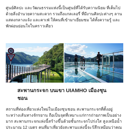
ศูนย์ศิลปะ และวัฒนธรรมแห่งนี้เป็นศูนย์ที่ได้รับความนิยม ที่เต็มไป
ด้วยสิ่งอำนวยความสะดวก รวมถึงแกลเลอรี่ ที่มีงานศิลปะต่างๆ ลาน
แสดงกลางแจ้ง และคาเฟ่ ให้คนที่เข้ามาเยี่ยมชม ได้ทั้งความรู้ และ
พักผ่อนย่อนใจในคราวเดียว
สะพานกระจก บนเขา UIAMHO เมืองชุน
ชอน
สถานที่ท่องเที่ยวแห่งใหม่ในเมืองชุนชอน สะพานกระจกที่ตั้งอยู่
ระหว่างเส้นทางจักรยาน ถือเป็นจุดที่เหมาะแก่การถ่ายภาพเป็นอย่าง
มาก สะพานกระจกแห่งนี้สร้างขึ้นด้วยชั้นกระจกโปร่งใส สูงเหนือน้ำ
ประมาณ 12 เมตร คนที่มาเที่ยวยังสะพานแห่งนี้จะรู้สึกเหมือนว่าคุณ