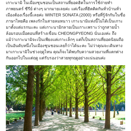
เกาะนามิ ในเมืองชุนชอนเป็นสถานที่ยอดฮิตในการใช้ถ่ายทำ
ภาพยนตร์ ซีรีย์ ต่างๆ มากมายเลยค่ะ แต่เรื่องที่ฮิตติดกันทั่วบ้านทั่ว
เมืองต้องเรื่องนี้เลยค่ะ WINTER SONATA (2000) หรือที่รู้จักกันในชื่อ
ภาษาไทยคือ เพลงรักในสายลมหนาว เกาะนามิแห่งนี้ไม่ได้เป็นเกาะ
มาตั้งแต่แรกนะคะ แต่เกาะนามิกลายเป็นเกาะเพราะว่าถูกสายน้ำ
ล้อมรอบเมื่อตอนที่สร้างเขื่อน CHEONGPYEONG นั่นเองค่ะ ถึง
แม้ว่าเกาะนามิจะเป็นเพียงแค่เกาะเล็กๆ แต่ก็เป็นสถานที่ยอดนิยมถือ
เป็นอันดับหนึ่งในเมืองชุนชอนเลยก็ว่าได้นะคะ ไม่ว่าคุณจะเดินทาง
มาเกาะนามิในช่วงฤดูไหน คุณก็จะได้พบกับความสวยงามที่แตกต่าง
กันออกไปในแต่ฤดู แต่รับรองว่าสวยทุกฤดูอย่างแน่นอนค่ะ