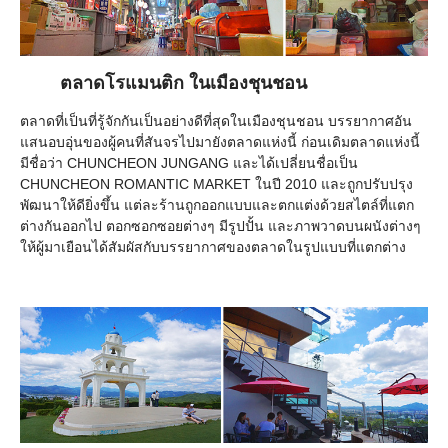
ตลาดโรแมนติก ในเมืองชุนชอน
ตลาดที่เป็นที่รู้จักกันเป็นอย่างดีที่สุดในเมืองชุนชอน บรรยากาศอัน
แสนอบอุ่นของผู้คนที่สันจรไปมายังตลาดแห่งนี้ ก่อนเดิมตลาดแห่งนี้
มีชื่อว่า CHUNCHEON JUNGANG และได้เปลี่ยนชื่อเป็น
CHUNCHEON ROMANTIC MARKET ในปี 2010 และถูกปรับปรุง
พัฒนาให้ดียิ่งขึ้น แต่ละร้านถูกออกแบบและตกแต่งด้วยสไตล์ที่แตก
ต่างกันออกไป ตอกซอกซอยต่างๆ มีรูปปั้น และภาพวาดบนผนังต่างๆ
ให้ผู้มาเยือนได้สัมผัสกับบรรยากาศของตลาดในรูปแบบที่แตกต่าง