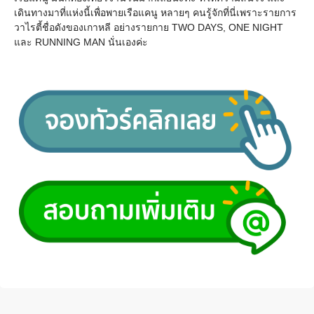
เดินทางมาที่แห่งนี้เพื่อพายเรือแคนู หลายๆ คนรู้จักที่นี่เพราะรายการ
วาไรตี้ชื่อดังของเกาหลี อย่างรายกาย TWO DAYS, ONE NIGHT
และ RUNNING MAN นั่นเองค่ะ