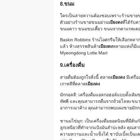
8.ขนม
ใครเป็นสายหวานต้องชอบเพราะร้านขายข
ตัวอย่างร้านขายขนมย่าน
เมียงดง
ที่ได้รั
ขนมคาว ขนมขบเคี้ยว ขนมจากคาแรคเตอร์
Baskin Robbins ร้านไอศกรีมให้เลือกหล
แล้ว ห้างสรรพสินค้า
เมียงดง
หลายแห่งก็มีแ
Myeongdong Lotte Mart
9.เครื่องดื่ม
สายดื่มต้องถูกใจสิ่งนี้ ตลาด
เมียงดง
มีเครื่
เกาหลีที่ตลาด
เมียงดง
มักกอลลี: เครื่องดื่มแอลกอฮอล์แบบดั้งเ
ทัพพี และคุณสามารถดื่มจากถ้วยโลหะขนาดเล
อาการเมาค้าง คุณสามารถพบแผงขายมักกอล
ชานมไข่มุก: เป็นเครื่องดื่มยอดนิยมที่ม
ลูกเหนียวที่ทำจากแป้งมันสำปะหลัง คุณส
ความหวานและน้ำแข็งได้ ชาบับเบิ้ลเป็นเ