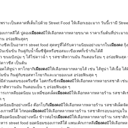
เพราะเป็นตลาดที่เต็มไปด้วย Street Food ให้เลือกเยอะมาก วันนี้เรามี Stree
องเกาหลีใต้ ปูดอง
เมียงดง
มีให้เลือกหลากหลายขนาด ราคาเริ่มต้นที่ประมา
จ้าน อร่อยฟินสุดๆ
์ย่างชีสเป็นอาหาร street food สุดหรูที่ได้รับความนิยมอย่างมากใน
เมียงดง
กุ้
ข้มข้น กินคู่กับน้ำจิ้มซีฟู้ดหรือซอสมะเขือเทศก็เข้ากันได้ดี
าว ขนมปังนุ่ม ๆ ไส้ไข่ดาวฉ่ำ ๆ รสชาติหวานมัน กินตอนร้อน ๆ อร่อยฟินสุด ๆ
ดาวชีส เป็นต้น
ดไส้ทูน่า ทาโกยากิ
เมียงดง
มีให้เลือกหลากหลายไส้ เช่น ไส้ทูน่า ไส้เนื้อ 
้มข้น กินคู่กับซอสทาโกยากิและมายองเนส อร่อยฟินสุด ๆ
ี่มีส่วนผสมของครีมชีส ไอศกรีมชีส
เมียงดง
มีให้เลือกหลากหลายรสชาติ เช่น 
สชาติหวานมัน กินตอนเย็น ๆ อร่อยฟินสุด ๆ
หารเกาหลียอดนิยม บะหมี่ซอสเผ็ด
เมียงดง
มีให้เลือกหลากหลายร้าน รสชาติเข้มข
ด ๆ
ดนิยมอีกอย่างหนึ่ง ต๊อกโบกี
เมียงดง
มีให้เลือกหลากหลายร้าน รสชาติเผ็ดจัดจ้
เกาหลีใต้ ไก่ทอด
เมียงดง
มีให้เลือกหลากหลายร้าน รสชาติกรอบนอกนุ่มใน 
ียอดนิยมอีกอย่างหนึ่ง ข้าวห่อไข่
เมียงดง
มีให้เลือกหลากหลายร้าน รสชาติกลม
หาร street food ยอดนิยมของเกาหลีใต้ แพนเค้กเกาหลี
เมียงดง
มีให้เลือกห