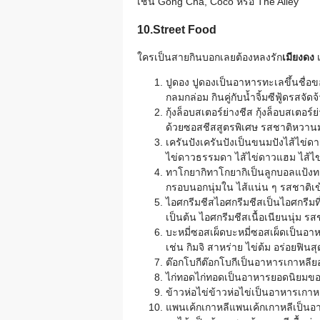
เช่น Gong Cha, Coco หรือ The Alley
10.Street Food
ใครเป็นสายกินบอกเลยต้องหลงรัก
เมียงดง
ปูดอง ปูดองเป็นอาหารทะเลขึ้นชื่อข
กลมกล่อม กินคู่กับน้ำจิ้มซีฟู้ดรสจัด
กุ้งล็อบสเตอร์ย่างชีส กุ้งล็อบสเตอร
ด้วยซอสชีสสูตรพิเศษ รสชาติหวานมันเ
เครันปังเครันปังเป็นขนมปังไส้ไข่ด
ไข่ดาวธรรมดา ไส้ไข่ดาวแฮม ไส้ไข่
ทาโกยากิทาโกยากิเป็นลูกบอลแป้งทอ
กรอบนอกนุ่มใน ไส้แน่น ๆ รสชาติเข
ไอศกรีมชีสไอศกรีมชีสเป็นไอศกรีมท
เป็นต้น ไอศกรีมชีสเนื้อเนียนนุ่ม ร
บะหมี่ซอสเผ็ดบะหมี่ซอสเผ็ดเป็นอา
เช่น กิมจิ สาหร่าย ไข่ต้ม อร่อยฟินสุ
ต๊อกโบกีต๊อกโบกีเป็นอาหารเกาหลียอ
ไก่ทอดไก่ทอดเป็นอาหารยอดนิยมของ
ข้าวห่อไข่ข้าวห่อไข่เป็นอาหารเกาหล
แพนเค้กเกาหลีแพนเค้กเกาหลีเป็นอา