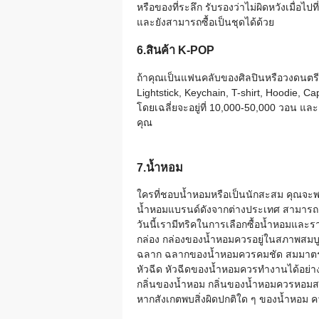
หรือของที่ระลึก รับรองว่าไม่ผิดหวังเมื่อไปที่
และยังสามารถซื้อเป็นชุดได้ด้วย
6.สินค้า K-POP
ถ้าคุณเป็นแฟนคลับของศิลปินหรือวงดนตรี
Lightstick, Keychain, T-shirt, Hoodie, C
โดยเฉลี่ยจะอยู่ที่ 10,000-50,000 วอน และย
คุณ
7.น้ำหอม
ใครที่ชอบน้ำหอมหรือเป็นนักสะสม คุณจะพบส
น้ำหอมแบรนด์ดังจากต่างประเทศ สามารถเลือ
วันนี้เรามีทริคในการเลือกซื้อน้ำหอมและร
กล่อง กล่องของน้ำหอมควรอยู่ในสภาพสมบู
ฉลาก ฉลากของน้ำหอมควรคมชัด สมมาตร แ
หัวฉีด หัวฉีดของน้ำหอมควรทำงานได้อย่างส
กลิ่นของน้ำหอม กลิ่นของน้ำหอมควรหอมสดช
หากสังเกตพบสิ่งผิดปกติใด ๆ ของน้ำหอม 