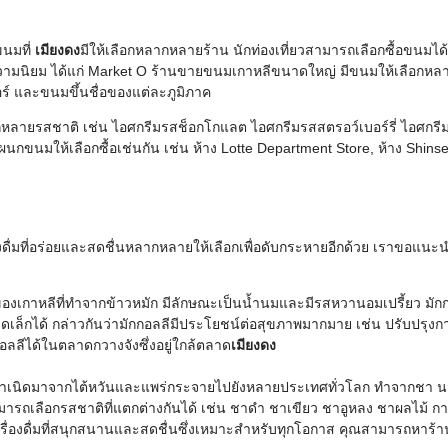
นมที่
เมียงดง
มีให้เลือกหลากหลายร้าน นักท่องเที่ยวสามารถเลือกซื้อข
บความนิยม ได้แก่ Market O ร้านขายขนมเกาหลีขนาดใหญ่ มีขนมให้เลือก
 และขนมขึ้นชื่อของแต่ละภูมิภาค
ากหลายรสชาติ เช่น ไอศกรีมรสช็อกโกแลต ไอศกรีมรสสตรอว์เบอร์รี่ ไอศ
ผนกขนมให้เลือกซื้อเช่นกัน เช่น ห้าง Lotte Department Store, ห้าง Shins
องดื่มที่อร่อยและสดชื่นหลากหลายให้เลือกเพื่อดับกระหายอีกด้วย เราขอแนะนำเ
ดิมของเกาหลีที่ทำจากข้าวหมัก มีลักษณะเป็นน้ำนมและมีรสหวานอมเปรี้ยว 
็กได้ กล่าวกันว่ามักกอลลีมีประโยชน์ต่อสุขภาพมากมาย เช่น ปรับปรุงการย
ลีได้ในตลาดกวางจังซึ่งอยู่ใกล้ตลาด
เมียงดง
ีต้นกำเนิดมาจากไต้หวันและแพร่กระจายไปยังหลายประเทศทั่วโลก ทำจากชา นม
ามารถเลือกรสชาติที่แตกต่างกันได้ เช่น ชาดำ ชาเขียว ชาอูหลง ชาผลไม้
ครื่องดื่มที่สนุกสนานและสดชื่นซึ่งเหมาะสำหรับทุกโอกาส คุณสามารถหา