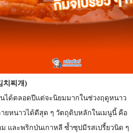
e, 김치찌개)
านได้ตลอดปีแต่จะนิยมมากในช่วงฤดูหนาว
ยหนาวได้ดีสุด ๆ วัตถุดิบหลักในเมนูนี้ คือ
้นหอม และพริกป่นเกาหลี ซ้ำซุปมีรสเปรี้ยวนิด ๆ