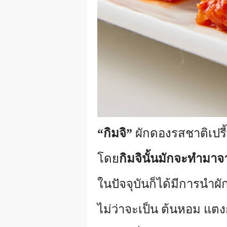
“กิมจิ”
ผักดองรสชาติเปรี้
โดย
กิมจินั้นมักจะทำมา
ในปัจจุบันก็ได้มีการนำผั
ไม่ว่าจะเป็น ต้นหอม แตง