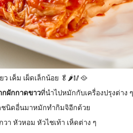
ยว เค็ม เผ็ดเล็กน้อย 🥬🌶🥢🥘
จากผักกาดขาว
ที่นำไปหมักกับเครื่องปรุงต่าง 
กชนิดอื่นมาหมักทำกิมจิอีกด้วย
กวา หัวหอม หัวไชเท้า เห็ดต่าง ๆ