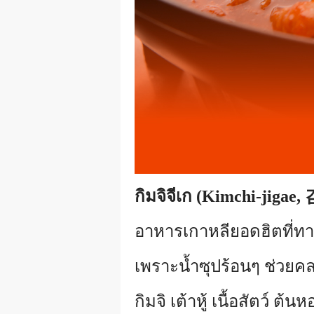
กิมจิจีเก (Kimchi-jiga
อาหารเกาหลียอดฮิตที่ท
เพราะน้ำซุปร้อนๆ ช่วยคลา
กิมจิ เต้าหู้ เนื้อสัตว์ ต