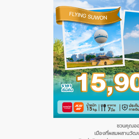
ชวนคุณออก
เมืองที่ผสมผสานวัฒน