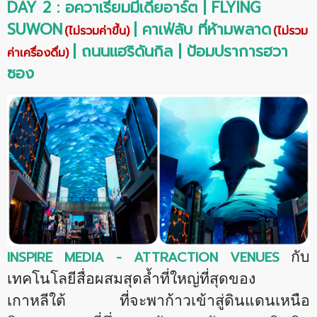
DAY 2 : อควาเรียมมีเดียอาร์ต
| FLYING
SUWON
|
คาเฟ่ลับ ที่ห้ามพลาด
(ไม่รวมค่าขึ้น)
(ไม่รวม
|
ถนนแฮริดันกิล
| ป้อมปราการฮวา
ค่าเครื่องดื่ม)
ซอง
INSPIRE MEDIA - ATTRACTION VENUES
กับ
เทคโนโลยีสื่อผสมสุดล้ำที่ใหญ่ที่สุดของ
เกาหลีใต้ ที่จะพาก้าวเข้าสู่ดินแดนเหนือ