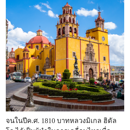
จนในปีค.ศ. 1810 บาทหลวงมิเกล ฮิดัล