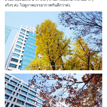
จริงๆ ค่ะ ไปดูภาพบรรยากาศกันดีกว่าค่ะ