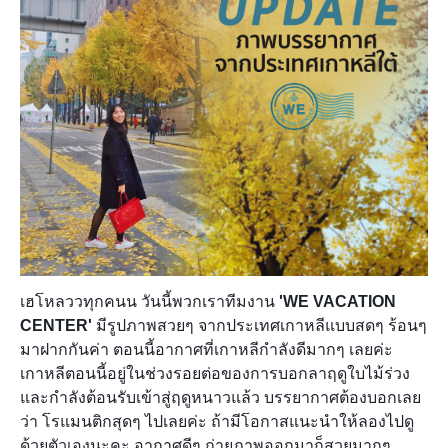
เฮโหลววทุกคนน วันนี้พวกเราทีมงาน
'WE VACATION
CENTER'
มีรูปภาพสวยๆ จากประเทศเกาหลีแบบ
สดๆ ร้อนๆ
มาฝากกันค่า ตอนนี้อากาศ
ที่เกาหลีกำลังดีมากๆ เลยค่ะ
เกาหลีตอนนี้
อยู่ในช่วงรอยต่อของการบอกลาฤดูใบไม้ร่วง
และกำลังต้อนรับเข้าสู่ฤดูหนาวแล้ว บรรยากาศต้องบอกเลย
ว่า โรแมนติกสุดๆ ไปเลยค่ะ ถ้ามีโอกาสแนะนำให้ลองไปดู
ด้วยตัวเองนะคะ อากาศดีๆ ถ่ายภาพออกมาก็สวยมากๆ